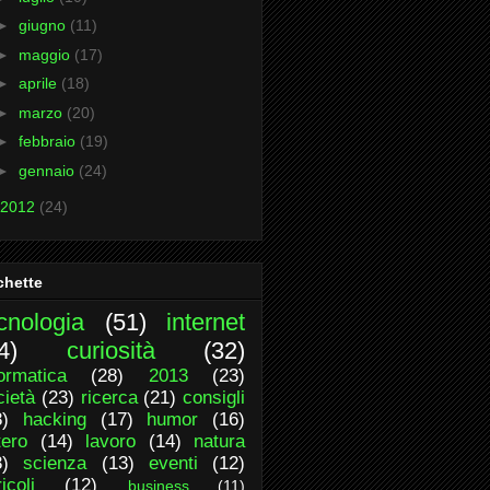
►
giugno
(11)
►
maggio
(17)
►
aprile
(18)
►
marzo
(20)
►
febbraio
(19)
►
gennaio
(24)
2012
(24)
chette
cnologia
(51)
internet
4)
curiosità
(32)
formatica
(28)
2013
(23)
cietà
(23)
ricerca
(21)
consigli
8)
hacking
(17)
humor
(16)
tero
(14)
lavoro
(14)
natura
3)
scienza
(13)
eventi
(12)
icoli
(12)
business
(11)