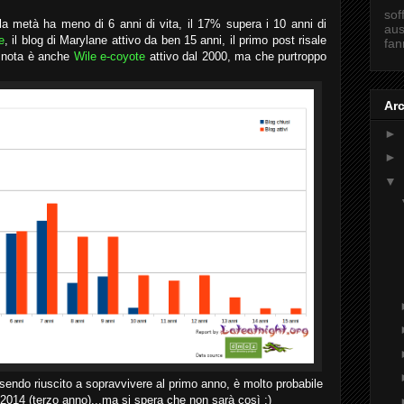
sof
lla metà ha meno di 6 anni di vita, il 17% supera i 10 anni di
aus
e
, il blog di Marylane attivo da ben 15 anni, il primo post risale
fan
i nota è anche
Wile e-coyote
attivo dal 2000, ma che purtroppo
Arc
►
►
▼
ssendo riuscito a sopravvivere al primo anno, è molto probabile
l 2014 (terzo anno)...ma si spera che non sarà così :)