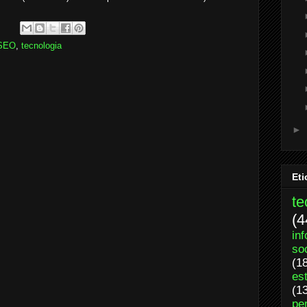
SEO
,
tecnologia
►
Eti
te
(4
in
so
(1
es
(1
per