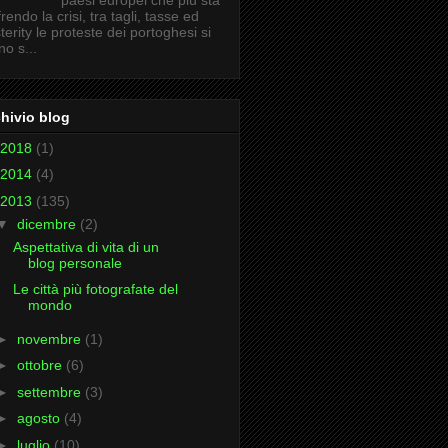
paesi europei che più sta
frendo la crisi, tra tagli, tasse ed
terity le proteste dei portoghesi si
no s...
hivio blog
2018
(1)
2014
(4)
2013
(135)
▼
dicembre
(2)
Aspettativa di vita di un
blog personale
Le città più fotografate del
mondo
►
novembre
(1)
►
ottobre
(6)
►
settembre
(3)
►
agosto
(4)
►
luglio
(10)