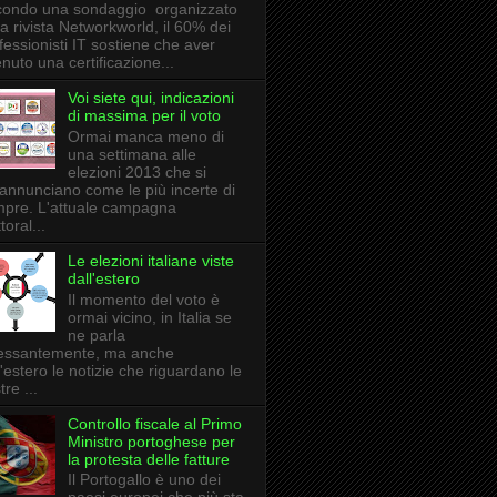
ondo una sondaggio organizzato
la rivista Networkworld, il 60% dei
fessionisti IT sostiene che aver
enuto una certificazione...
Voi siete qui, indicazioni
di massima per il voto
Ormai manca meno di
una settimana alle
elezioni 2013 che si
annunciano come le più incerte di
pre. L'attuale campagna
toral...
Le elezioni italiane viste
dall'estero
Il momento del voto è
ormai vicino, in Italia se
ne parla
essantemente, ma anche
l'estero le notizie che riguardano le
tre ...
Controllo fiscale al Primo
Ministro portoghese per
la protesta delle fatture
Il Portogallo è uno dei