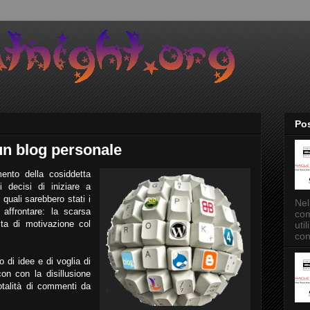
Pos
 un blog personale
ento della cosiddetta
 decisi di iniziare a
quali sarebbero stati i
Nel
 affrontare: la scarsa
com
ita di motivazione col
uti
con
o di idee e di voglia di
on con la disillusione
otalità di commenti da