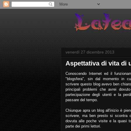
venerdì 27 dicembre 2013
Aspettativa di vita di
Conoscendo Internet ed il funzionam
"blogsfera", sin dal momento in cui
scrivere questo blog avevo ben chiaro 
principali problemi che avrei dovuto
partecipazione degli utenti e la perd
passare del tempo.
Chiunque apra un blog all'inizio è pien
scrivere, ma ben presto si scontra c
dovuta alle poche visite e la quasi t
parte dei primi lettori.