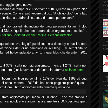
Sec
te si aggiungono nuove
dal
ancanza di tempo di cui soffriamo tutti. Questo mix porta pian
pro
ott
ersonale. Come si può vedere dal box "Archivio blog" qui a lato
iniziato a soffrire di "carenza di tempo per scrivere".
i di aprtura ed abbandono dei blog personali italiani. I blog
 di DMoz, "quelli che non trattano di un argomento specifico" e
/Italiano/Società/Persone/Pagine_Personali/Weblog
.
pre
 questione, tra blog già pubblicati nella directory e quelli ancora
sem
posizione i dati di un campione di 371 blog. Per semplicità ho
elet
lari ed ho considerato attivi tutti quei blog che durante il 2013
ivo, il 36% risulta non più aggiornato, mentre il 24% risulta non
% sul totale) utilizzavano la defunta piattaforma
splinder.com
.
inc
el "boom" dei blog personali: il 19% dei blog dal 1999 ad oggi
dal
uell'anno, mentre il 2012 risulta l'anno peggiore poiché quasi il
nos
o il loro ultimo aggiornamento durante quest'anno.
 stato aggiornato per meno di un anno il che sta proprio a
non vanno oltre lo slancio iniziale, mentre il 50% dei blog aperti