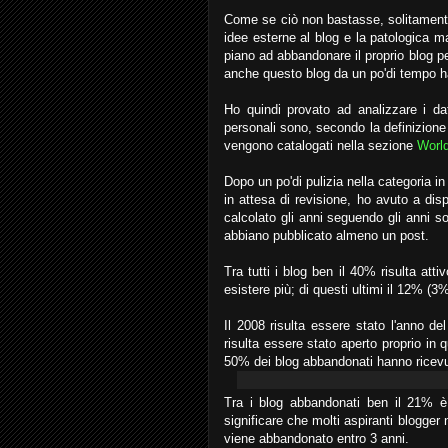
Come se ciò non bastasse, solitamen
idee esterne al blog e la patologica m
piano ad abbandonare il proprio blog p
anche questo blog da un po'di tempo ha 
Ho quindi provato ad analizzare i dat
personali sono, secondo la definizione
vengono catalogati nella sezione
World
Dopo un po'di pulizia nella categoria in
in attesa di revisione, ho avuto a dis
calcolato gli anni seguendo gli anni so
abbiano pubblicato almeno un post.
Tra tutti i blog ben il 40% risulta att
esistere più; di questi ultimi il 12% (3
Il 2008 risulta essere stato l'anno d
risulta essere stato aperto proprio in q
50% dei blog abbandonati hanno ricevut
Tra i blog abbandonati ben il 21% è
significare che molti aspiranti blogger 
viene abbandonato entro 3 anni.