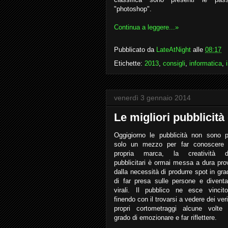
"photoshop".
Continua a leggere...»
Pubblicato da
LateAtNight
alle
08:17
Etichette:
2013
,
consigli
,
informatica
,
venerdì 3 gennaio 2014
Le migliori pubblicità
Oggigiorno le pubblicità non sono p
solo un mezzo per far conoscere 
propria marca, la creatività d
pubblicitari è ormai messa a dura pro
dalla necessità di produrre spot in gra
di far presa sulle persone e diventa
virali. Il pubblico ne esce vincito
finendo con il trovarsi a vedere dei ver
propri cortometraggi alcune volte 
grado di emozionare e far riflettere.