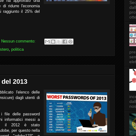
ese ha approvato una
Sec
 di ridurre l'economia
dal
 raggiunto il 25% del
pro
ott
Nessun commento:
stero
,
politica
pre
sem
elet
 del 2013
icato l'elenco delle
inc
nsicure) dagli utenti di
dal
nos
 i file delle password
chi informatici messi a
e; il 2012 è stato
 Adobe, per questo nella
ssword "adobe123" e