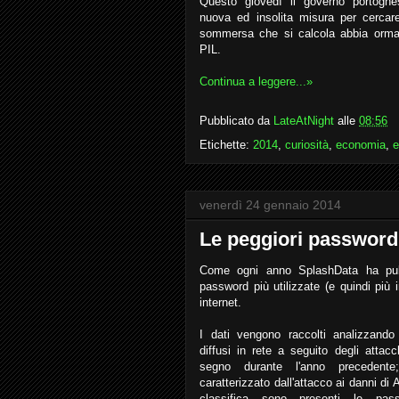
Questo giovedì il governo portogh
nuova ed insolita misura per cercare
sommersa che si calcola abbia ormai
PIL.
Continua a leggere...»
Pubblicato da
LateAtNight
alle
08:56
Etichette:
2014
,
curiosità
,
economia
,
e
venerdì 24 gennaio 2014
Le peggiori password
Come ogni anno SplashData ha pubbl
password più utilizzate (e quindi più i
internet.
I dati vengono raccolti analizzando
diffusi in rete a seguito degli attac
segno durante l'anno precedent
caratterizzato dall'attacco ai danni di
classifica sono presenti le pa