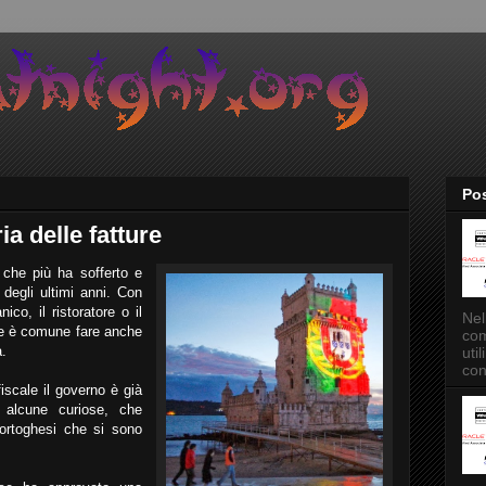
Pos
ria delle fatture
 che più ha sofferto e
 degli ultimi anni. Con
co, il ristoratore o il
Nel
me è comune fare anche
com
a.
uti
con
iscale il governo è già
, alcune curiose, che
portoghesi che si sono