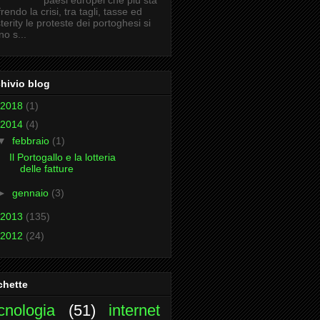
paesi europei che più sta
frendo la crisi, tra tagli, tasse ed
terity le proteste dei portoghesi si
no s...
hivio blog
2018
(1)
2014
(4)
▼
febbraio
(1)
Il Portogallo e la lotteria
delle fatture
►
gennaio
(3)
2013
(135)
2012
(24)
chette
cnologia
(51)
internet