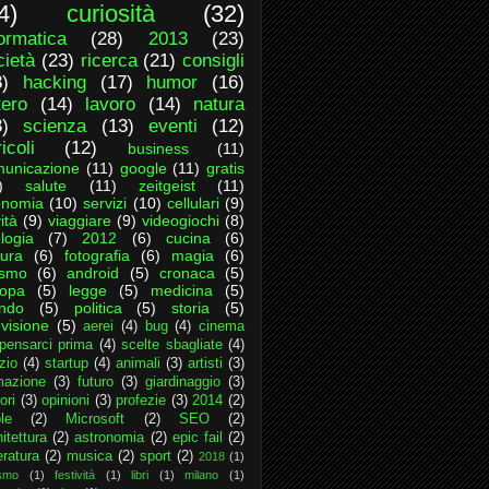
4)
curiosità
(32)
formatica
(28)
2013
(23)
cietà
(23)
ricerca
(21)
consigli
8)
hacking
(17)
humor
(16)
tero
(14)
lavoro
(14)
natura
3)
scienza
(13)
eventi
(12)
icoli
(12)
business
(11)
unicazione
(11)
google
(11)
gratis
)
salute
(11)
zeitgeist
(11)
onomia
(10)
servizi
(10)
cellulari
(9)
ità
(9)
viaggiare
(9)
videogiochi
(8)
logia
(7)
2012
(6)
cucina
(6)
tura
(6)
fotografia
(6)
magia
(6)
ismo
(6)
android
(5)
cronaca
(5)
ropa
(5)
legge
(5)
medicina
(5)
ndo
(5)
politica
(5)
storia
(5)
evisione
(5)
aerei
(4)
bug
(4)
cinema
pensarci prima
(4)
scelte sbagliate
(4)
zio
(4)
startup
(4)
animali
(3)
artisti
(3)
mazione
(3)
futuro
(3)
giardinaggio
(3)
ori
(3)
opinioni
(3)
profezie
(3)
2014
(2)
le
(2)
Microsoft
(2)
SEO
(2)
itettura
(2)
astronomia
(2)
epic fail
(2)
eratura
(2)
musica
(2)
sport
(2)
2018
(1)
ismo
(1)
festività
(1)
libri
(1)
milano
(1)