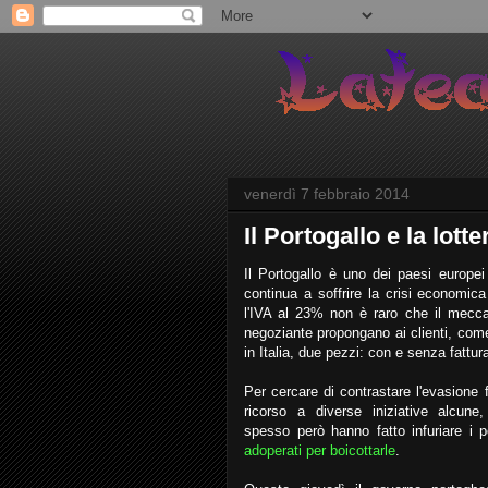
venerdì 7 febbraio 2014
Il Portogallo e la lotte
Il Portogallo è uno dei paesi europei
continua a soffrire la crisi economica
l'IVA al 23% non è raro che il meccani
negoziante propongano ai clienti, co
in Italia, due pezzi: con e senza fattur
Per cercare di contrastare l'evasione f
ricorso a diverse iniziative alcune
spesso però hanno fatto infuriare i 
adoperati per boicottarle
.