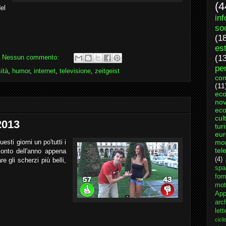
(4
el
in
so
(1
es
(1
Nessun commento:
per
ità
,
humor
,
internet
,
televisione
,
zeitgeist
com
(11
ec
nov
eco
cul
 2013
tur
eu
sti giorni un po'tutti i
mo
tel
conto dell'anno appena
(4)
e gli scherzi più belli,
spa
for
mot
App
arch
lett
cicl