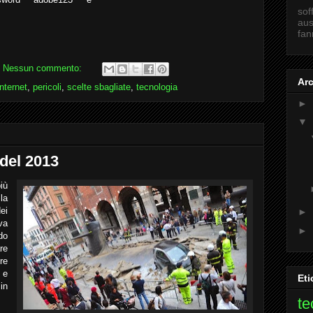
sof
aus
fan
Nessun commento:
Arc
internet
,
pericoli
,
scelte sbagliate
,
tecnologia
►
▼
 del 2013
iù
la
ei
►
va
►
do
re
re
i e
Eti
in
te