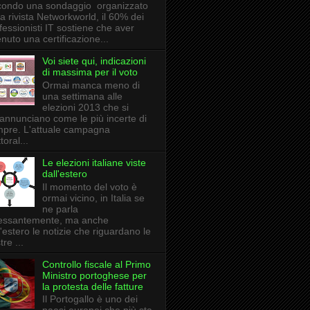
ondo una sondaggio organizzato
la rivista Networkworld, il 60% dei
fessionisti IT sostiene che aver
enuto una certificazione...
Voi siete qui, indicazioni
di massima per il voto
Ormai manca meno di
una settimana alle
elezioni 2013 che si
annunciano come le più incerte di
pre. L'attuale campagna
toral...
Le elezioni italiane viste
dall'estero
Il momento del voto è
ormai vicino, in Italia se
ne parla
essantemente, ma anche
l'estero le notizie che riguardano le
tre ...
Controllo fiscale al Primo
Ministro portoghese per
la protesta delle fatture
Il Portogallo è uno dei