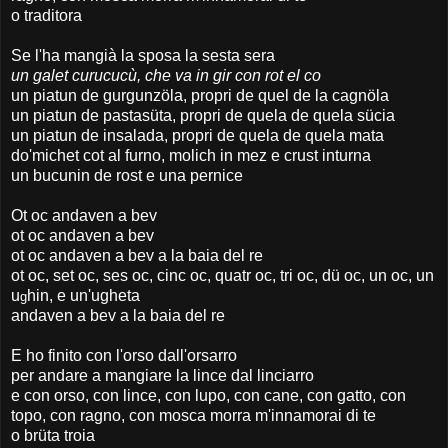
o traditora
Se l'ha mangià la sposa la sesta sera
un galet curucucù, che va in gir con rot el co
un piatun de gurgunzöla, propri de quel de la cagnöla
un piatun de pastasüta, propri de quela de quela sücia
un piatun de insalada, propri de quela de quela mata
do'michet cot al furno, molich in mez e crust inturna
un bucunin de rost e una pernice
Ot oc andaven a bev
ot oc andaven a bev
ot oc andaven a bev a la baia del re
ot oc, set oc, ses oc, cinc oc, quatr oc, tri oc, dü oc, un oc, un
u
hin, e un'ugheta
g
andaven a bev a la baia del re
E ho finito con l'orso dall'orsarro
per andare a mangiare la lince dal linciarro
e con orso, con lince, con lupo, con cane, con gatto, con
topo, con ragno, con mosca morra m'innamorai di te
o brüta troia