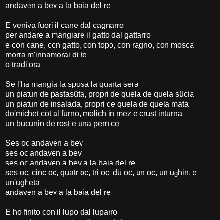
andaven a bev a la baia del re
E veniva fuori il cane dal cagnarro
per andare a mangiare il gatto dal gattarro
e con cane, con gatto, con topo, con ragno, con mosca
morra m'innamorai di te
o traditora
Se l'ha mangià la sposa la quarta sera
un piatun de pastasüta, propri de quela de quela sücia
un piatun de insalada, propri de quela de quela mata
do'michet cot al furno, molich in mez e crust inturna
un bucunin de rost e una pernice
Ses oc andaven a bev
ses oc andaven a bev
ses oc andaven a bev a la baia del re
ses oc, cinc oc, quatr oc, tri oc, dü oc, un oc, un u
hin, e
g
un'ugheta
andaven a bev a la baia del re
E ho finito con il lupo dal luparro