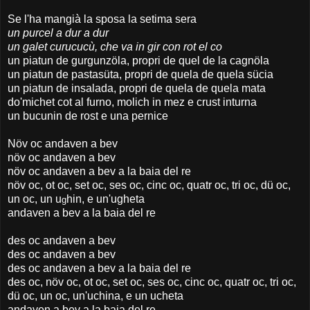
Se l'ha mangià la sposa la setima sera
un purcel a dur a dur
un galet curucucù, che va in gir con rot el co
un piatun de gurgunzöla, propri de quel de la cagnöla
un piatun de pastasüta, propri de quela de quela sücia
un piatun de insalada, propri de quela de quela mata
do'michet cot al furno, molich in mez e crust inturna
un bucunin de rost e una pernice
Növ oc andaven a bev
növ oc andaven a bev
növ oc andaven a bev a la baia del re
növ oc, ot oc, set oc, ses oc, cinc oc, quatr oc, tri oc, dü oc,
un oc, un u
hin, e un'ugheta
g
andaven a bev a la baia del re
des oc andaven a bev
des oc andaven a bev
des oc andaven a bev a la baia del re
des oc, növ oc, ot oc, set oc, ses oc, cinc oc, quatr oc, tri oc,
dü oc, un oc, un'uchina, e un ucheta
andaven a bev a la baia del re