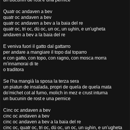
Quatr oc andaven a bev
quatr oc andaven a bev
quatr oc andaven a bev a la baia del re
quatr oc, tri oc, dü oc, un oc, un u
hin, e un'ugheta
g
andaven a bev a la baia del re
E veniva fuori il gatto dal gattarro
per andare a mangiare il topo dal toparro
e con gatto, con topo, con ragno, con mosca morra
m'innamorai di te
o traditora
Se l'ha mangià la sposa la terza sera
un piatun de insalada, propri de quela de quela mata
do'michet cot al furno, molich in mez e crust inturna
un bucunin de rost e una pernice
Cinc oc andaven a bev
cinc oc andaven a bev
cinc oc andaven a bev a la baia del re
cinc oc, quatr oc, tri oc, dü oc, un oc, un u
hin, e un'ugheta
g