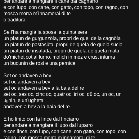
per andare a mangiare il cane dal cagnarro
e con lupo, con cane, con gatto, con topo, con ragno, con
mosca morra m'innamorai di te
o traditora
Se l'ha mangià la sposa la quinta sera
un piatun de gurgunzöla, propri de quel de la cagnöla
un piatun de pastasüta, propri de quela de quela sücia
un piatun de insalada, propri de quela de quela mata
do'michet cot al furno, molich in mez e crust inturna
un bucunin de rost e una pernice
Set oc andaven a bev
set oc andaven a bev
set oc andaven a bev a la baia del re
set oc, ses oc, cinc oc, quatr oc, tri oc, dü oc, un oc, un
u
hin, e un'ugheta
g
andaven a bev a la baia del re
E ho finito con la lince dal linciarro
per andare a mangiare il lupo dal luparro
e con lince, con lupo, con cane, con gatto, con topo, con
ragno, con mosca morra m'innamorai di te