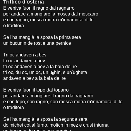
Tritti
co
d'osteria
E veniva fuori il ragno dal ragnarro
per andare a mangiare la mosca dal moscarro
e con ragno, mosca morra m'innamorai di te
o traditora
Se l'ha mangià la sposa la prima sera
un bucunin de rost e una pernice
Tri oc andaven a bev
tri oc andaven a bev
tri oc andaven a bev a la baia del re
tri oc, dü oc, un oc, un u
hin, e un'ugheta
g
andaven a bev a la baia del re
E veniva fuori il topo dal toparro
per andare a mangiare il ragno dal ragnarro
e con topo, con ragno, con mosca morra m'innamorai di te
o traditora
Se l'ha mangià la sposa la segunda sera
do'michet cot al furno, molich in mez e crust inturna
un bucunin de rost e una pernice