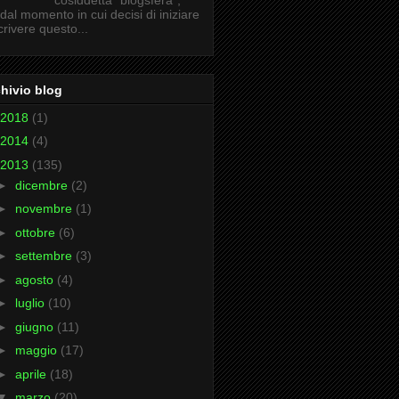
cosiddetta "blogsfera",
 dal momento in cui decisi di iniziare
crivere questo...
hivio blog
2018
(1)
2014
(4)
2013
(135)
►
dicembre
(2)
►
novembre
(1)
►
ottobre
(6)
►
settembre
(3)
►
agosto
(4)
►
luglio
(10)
►
giugno
(11)
►
maggio
(17)
►
aprile
(18)
▼
marzo
(20)