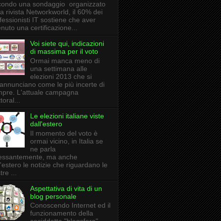
ondo una sondaggio organizzato
la rivista Networkworld, il 60% dei
fessionisti IT sostiene che aver
enuto una certificazione...
Voi siete qui, indicazioni
di massima per il voto
Ormai manca meno di
una settimana alle
elezioni 2013 che si
annunciano come le più incerte di
pre. L'attuale campagna
toral...
Le elezioni italiane viste
dall'estero
Il momento del voto è
ormai vicino, in Italia se
ne parla
essantemente, ma anche
l'estero le notizie che riguardano le
tre ...
Aspettativa di vita di un
blog personale
Conoscendo Internet ed il
funzionamento della