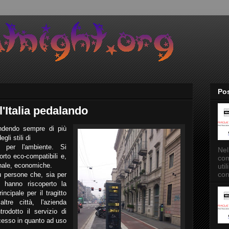
Pos
'Italia pedalando
endendo sempre di più
li stili di
e per l'ambiente. Si
Nel
orto eco-compatibili e,
com
onale, economiche.
uti
con
ù persone che, sia per
, hanno riscoperto la
ncipale per il tragitto
tre città, l'azienda
rodotto il servizio di
esso in quanto ad uso