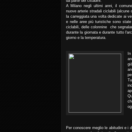
da parte dei cittadini.
A Milano negli ultimi anni, il comu
nuove arterie stradali ciclabili (alcune c
la carreggiata una volta dedicate ai vei
e nelle aree più turistiche sono state i
ciclabili, delle colonnine che segnal
durante la giornata e durante tutto l'arc
giorno e la temperatura.
In
an
gi
an
pe
Tu
in
ap
Qu
ch
og
Per conoscere meglio le abitudini e i di