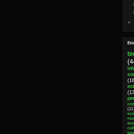
►
Eti
te
(4
in
so
(1
es
(1
per
com
(11
ec
nov
eco
cul
tur