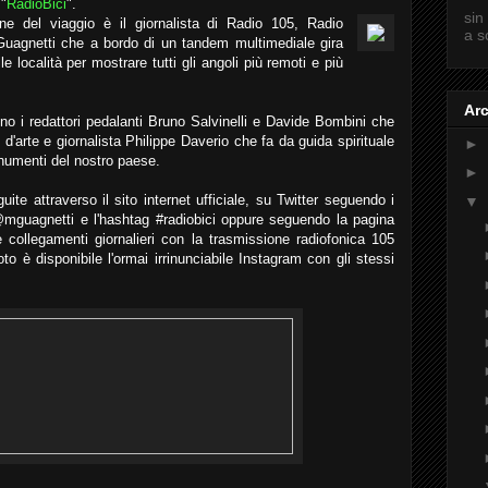
 "
RadioBici
".
sin
e del viaggio è il giornalista di Radio 105, Radio
a s
Guagnetti che a bordo di un tandem multimediale gira
lle località per mostrare tutti gli angoli più remoti e più
Arc
no i redattori pedalanti Bruno Salvinelli e Davide Bombini che
o d'arte e giornalista Philippe Daverio che fa da guida spirituale
►
numenti del nostro paese.
►
te attraverso il sito internet ufficiale, su Twitter seguendo i
▼
mguagnetti e l'hashtag #radiobici oppure seguendo la pagina
collegamenti giornalieri con la trasmissione radiofonica 105
o è disponibile l'ormai irrinunciabile Instagram con gli stessi