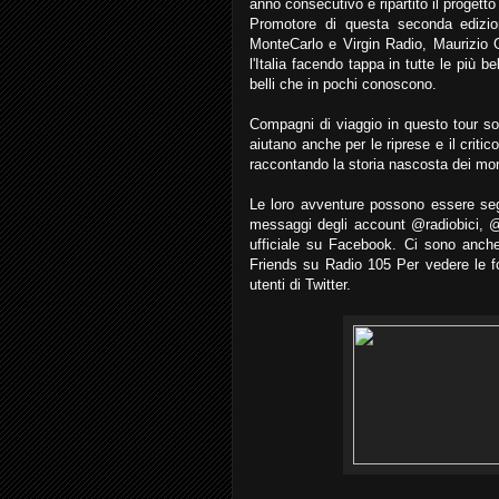
anno consecutivo è ripartito il progetto
Promotore di questa seconda edizion
MonteCarlo e Virgin Radio, Maurizio 
l'Italia facendo tappa in tutte le più be
belli che in pochi conoscono.
Compagni di viaggio in questo tour so
aiutano anche per le riprese e il critic
raccontando la storia nascosta dei mo
Le loro avventure possono essere segui
messaggi degli account @radiobici, @
ufficiale su Facebook. Ci sono anche 
Friends su Radio 105 Per vedere le fot
utenti di Twitter.