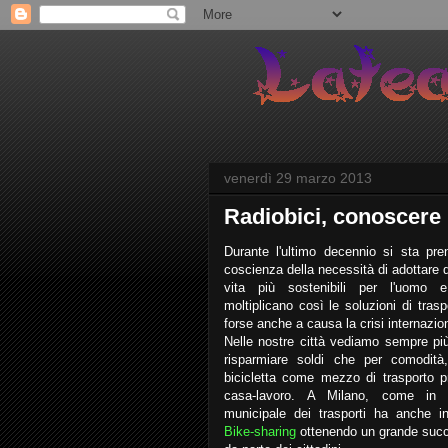
venerdì 29 marzo 2013
Radiobici, conoscere l
Durante l'ultimo decennio si sta pr
coscienza della necessità di adottare deg
vita più sostenibili per l'uomo 
moltiplicano così le soluzioni di trasp
forse anche a causa la crisi internazi
Nelle nostre città vediamo sempre pi
risparmiare soldi che per comodità
bicicletta come mezzo di trasporto pri
casa-lavoro. A Milano, come in al
municipale dei trasporti ha anche int
Bike-sharing
ottenendo un grande succ