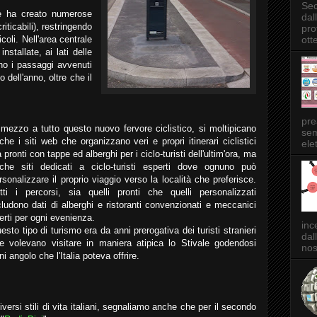
Sec
ne ha creato numerose
dal
riticabili), restringendo
pro
ott
coli. Nell'area centrale
nstallate, ai lati delle
ano i passaggi avvenuti
o dell'anno, oltre che il
pre
 mezzo a tutto questo nuovo fervore ciclistico, si moltipicano
sem
che i siti web che organizzano veri e propri itinerari ciclistici
elet
à pronti con tappe ed alberghi per i ciclo-turisti dell'ultim'ora, ma
che siti dedicati a ciclo-turisti esperti dove ognuno può
rsonalizzare il proprio viaggio verso la località che preferisce.
tti i percorsi, sia quelli pronti che quelli personalizzati
cludono dati di alberghi e ristoranti convenzionati e meccanici
erti per ogni evenienza.
inc
esto tipo di turismo era da anni prerogativa dei turisti stranieri
dal
e volevano visitare in maniera atipica lo Stivale godendosi
nos
ni angolo che l'Italia poteva offrire.
versi stili di vita italiani, segnaliamo anche che per il secondo