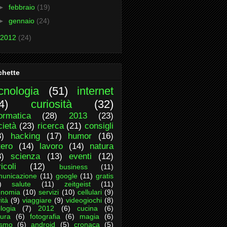
►
febbraio
(19)
►
gennaio
(24)
2012
(24)
chette
cnologia
(51)
internet
4)
curiosità
(32)
formatica
(28)
2013
(23)
cietà
(23)
ricerca
(21)
consigli
8)
hacking
(17)
humor
(16)
tero
(14)
lavoro
(14)
natura
3)
scienza
(13)
eventi
(12)
icoli
(12)
business
(11)
unicazione
(11)
google
(11)
gratis
)
salute
(11)
zeitgeist
(11)
onomia
(10)
servizi
(10)
cellulari
(9)
ità
(9)
viaggiare
(9)
videogiochi
(8)
logia
(7)
2012
(6)
cucina
(6)
tura
(6)
fotografia
(6)
magia
(6)
ismo
(6)
android
(5)
cronaca
(5)