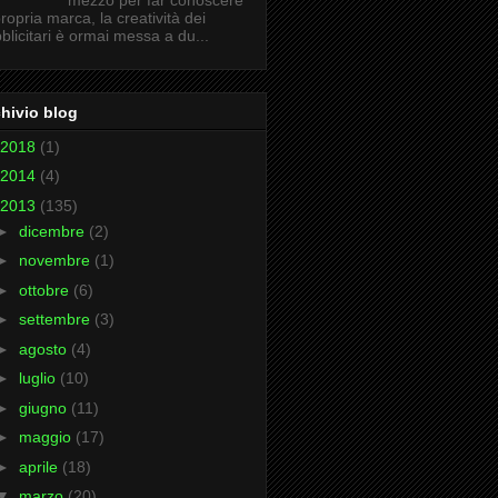
mezzo per far conoscere
propria marca, la creatività dei
blicitari è ormai messa a du...
hivio blog
2018
(1)
2014
(4)
2013
(135)
►
dicembre
(2)
►
novembre
(1)
►
ottobre
(6)
►
settembre
(3)
►
agosto
(4)
►
luglio
(10)
►
giugno
(11)
►
maggio
(17)
►
aprile
(18)
▼
marzo
(20)