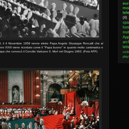
eu
mo
tel
(4)
spa
for
mot
App
arch
XII, il 4 Novembre 1958 venne eletto Papa Angelo Giuseppe Roncalli che al
lett
ni XXIII viene ricordato come il "Papa buono" in quanto molto carismatico e
l Papa che convocò il Concilio Vaticano II. Morì nel Giugno 1963. (Foto AFP)
cicl
play