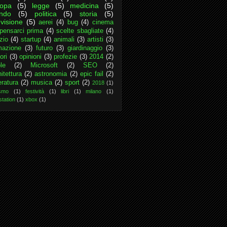
ropa
(5)
legge
(5)
medicina
(5)
ndo
(5)
politica
(5)
storia
(5)
evisione
(5)
aerei
(4)
bug
(4)
cinema
pensarci prima
(4)
scelte sbagliate
(4)
zio
(4)
startup
(4)
animali
(3)
artisti
(3)
mazione
(3)
futuro
(3)
giardinaggio
(3)
ori
(3)
opinioni
(3)
profezie
(3)
2014
(2)
le
(2)
Microsoft
(2)
SEO
(2)
itettura
(2)
astronomia
(2)
epic fail
(2)
eratura
(2)
musica
(2)
sport
(2)
2018
(1)
ismo
(1)
festività
(1)
libri
(1)
milano
(1)
station
(1)
xbox
(1)