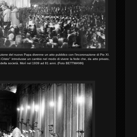
razione del nuovo Papa divenne un atto pubblico con l'incoronazione di Pio XI.
i Cristo" introdusse un cambio nel modo di vivere la fede che, da atto privato,
e della società. Morì nel 1939 ad 81 anni. (Foto BETTMANN)