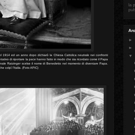
la 
pub
Arc
►
►
▼
el 1914 ed un anno dopo dichiarò la Chiesa Cattolica neutrale nei confronti
entativo di riportare la pace hanno fatto in modo che sia ricordato come il Papa
rdinale Ratzinger scelse il nome di Benedetto nel momento di diventare Papa.
e colpì l'Italia. (Foto APIC)