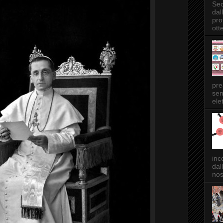
Sec
dal
pro
ott
pre
sem
elet
inc
dal
nos