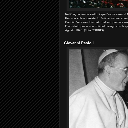
Nel Giugno venne eletto Papa l'arcivescovo di M
Per suo volere questa fu l'ultima incoronazio
Concilio Vaticano II iniziato dal suo predecess
È ricordato per le sue doti nel dialogo con le qu
Agosto 1978. (Foto CORBIS)
Giovanni Paolo I