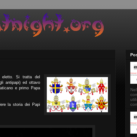
Pos
letto. Si tratta del
i antipapi) ed ottavo
 Vaticano e primo Papa
Nel
com
uti
con
dere la storia dei Papi