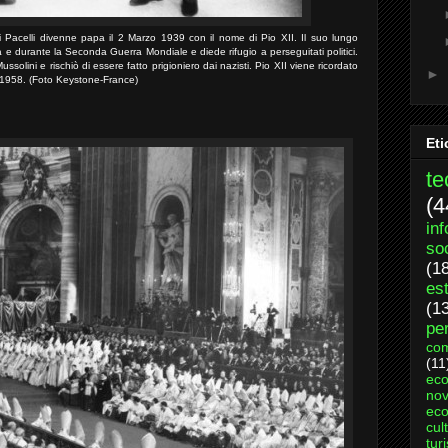
 Pacelli divenne papa il 2 Marzo 1939 con il nome di Pio XII. Il suo lungo
ta e durante la Seconda Guerra Mondiale e diede rifugio a perseguitati politici.
ussolini e rischiò di essere fatto prigioniero dai nazisti. Pio XII viene ricordato
►
e 1958. (Foto Keystone-France)
Eti
te
(4
in
so
(1
es
(1
per
com
(11
ec
nov
eco
cul
tur