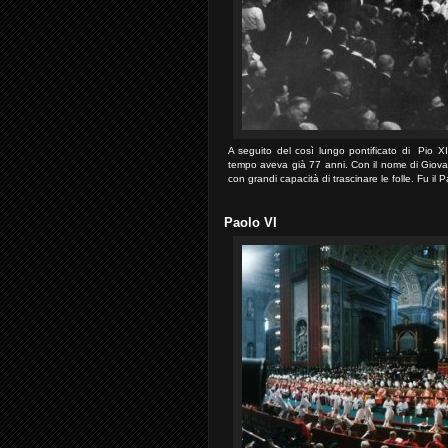
A seguito del così lungo pontificato di Pio 
tempo aveva già 77 anni. Con il nome di Giovan
con grandi capacità di trascinare le folle. Fu i
Paolo VI