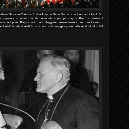
ilano Giovanni Battista Enrico Antonio Maria Montini con il nome di Paolo VI.
ne papale con la tradizionale cerimonia in pompa magna. Portò a termine il
ore e fu il primo Papa che iniziò a viaggiare personalmente per tutto il mondo.
ali iniziò le relazioni diplomatiche con la maggior parte delle nazioni. Morì il 6