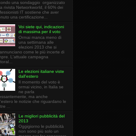
ondo una sondaggio organizzato
la rivista Networkworld, il 60% dei
fessionisti IT sostiene che aver
enuto una certificazione...
Voi siete qui, indicazioni
di massima per il voto
Ormai manca meno di
una settimana alle
elezioni 2013 che si
annunciano come le più incerte di
pre. L'attuale campagna
toral...
Le elezioni italiane viste
dall'estero
Il momento del voto è
ormai vicino, in Italia se
ne parla
essantemente, ma anche
l'estero le notizie che riguardano le
tre ...
Le migliori pubblicità del
2013
Oggigiorno le pubblicità
non sono più solo un