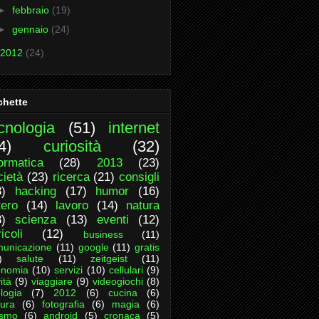
►
febbraio
(19)
►
gennaio
(24)
2012
(24)
chette
cnologia
(51)
internet
4)
curiosità
(32)
formatica
(28)
2013
(23)
cietà
(23)
ricerca
(21)
consigli
8)
hacking
(17)
humor
(16)
tero
(14)
lavoro
(14)
natura
3)
scienza
(13)
eventi
(12)
icoli
(12)
business
(11)
unicazione
(11)
google
(11)
gratis
)
salute
(11)
zeitgeist
(11)
onomia
(10)
servizi
(10)
cellulari
(9)
ità
(9)
viaggiare
(9)
videogiochi
(8)
logia
(7)
2012
(6)
cucina
(6)
tura
(6)
fotografia
(6)
magia
(6)
ismo
(6)
android
(5)
cronaca
(5)