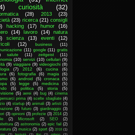
4)
curiosità
(32)
formatica
(28)
2013
(23)
cietà
(23)
ricerca
(21)
consigli
8)
hacking
(17)
humor
(16)
tero
(14)
lavoro
(14)
natura
3)
scienza
(13)
eventi
(12)
icoli
(12)
business
(11)
unicazione
(11)
google
(11)
gratis
)
salute
(11)
zeitgeist
(11)
onomia
(10)
servizi
(10)
cellulari
(9)
ità
(9)
viaggiare
(9)
videogiochi
(8)
logia
(7)
2012
(6)
cucina
(6)
tura
(6)
fotografia
(6)
magia
(6)
ismo
(6)
android
(5)
cronaca
(5)
ropa
(5)
legge
(5)
medicina
(5)
ndo
(5)
politica
(5)
storia
(5)
evisione
(5)
aerei
(4)
bug
(4)
cinema
pensarci prima
(4)
scelte sbagliate
(4)
zio
(4)
startup
(4)
animali
(3)
artisti
(3)
mazione
(3)
futuro
(3)
giardinaggio
(3)
ori
(3)
opinioni
(3)
profezie
(3)
2014
(2)
le
(2)
Microsoft
(2)
SEO
(2)
itettura
(2)
astronomia
(2)
epic fail
(2)
eratura
(2)
musica
(2)
sport
(2)
2018
(1)
ismo
(1)
festività
(1)
libri
(1)
milano
(1)