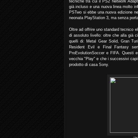
tecniche tra cui il PS2 Network Adapt
già incluso e una nuova linea molto in
PSTwo si ebbe una nuova edizione nel 
neonata PlayStation 3, ma senza portare
Oltre ad offrire uno standard tecnico el
di assoluto livello: oltre che alla già
quelli di: Metal Gear Solid, Gran Tu
Resident Evil e Final Fantasy senz
ProEvolutionSoccer e FIFA. Questi era
vecchia "Play" e che i successivi capito
prodotto di casa Sony.
Un'