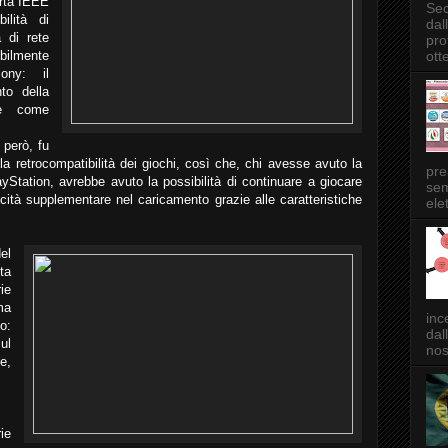
orta IEEE
Sec
ilità di
dal
 di rete
pro
ott
ibilmente
ony: il
to della
he come
 però, fu
lla retrocompatibilità dei giochi, così che, chi avesse avuto la
pre
ayStation, avrebbe avuto la possibilità di continuare a giocare
sem
ocità supplementare nel caricamento grazie alle caratteristiche
elet
el
ta
ie
ma
inc
o:
dal
ul
nos
e,
ie