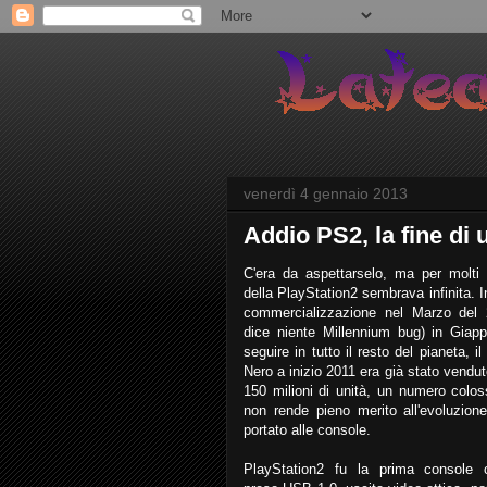
venerdì 4 gennaio 2013
Addio PS2, la fine di 
C'era da aspettarselo, ma per molti 
della PlayStation2 sembrava infinita. In
commercializzazione nel Marzo del 
dice niente Millennium bug) in Giap
seguire in tutto il resto del pianeta, il
Nero a inizio 2011 era già stato venduto
150 milioni di unità, un numero colo
non rende pieno merito all'evoluzion
portato alle console.
PlayStation2 fu la prima console