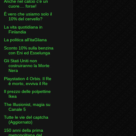
Anche nel calcio c'è un
cuore.... forse!
È vero che usiamo solo il
10% del cervello?
La vita quotidiana in
Finlandia
La politica all'itaGliana
Sconto 10% sulla benzina
con Eni ed Esselunga
Gli Stati Uniti non
costruiranno la Morte
Nera
Playstation 4 Orbis. Il Re
è morto, evviva il Re
Il prezzo delle polpettine
Ikea
The Illusionist, magia su
Canale 5
Tutte le vie del captcha
(Aggiornato)
150 anni della prima
metropolitana del