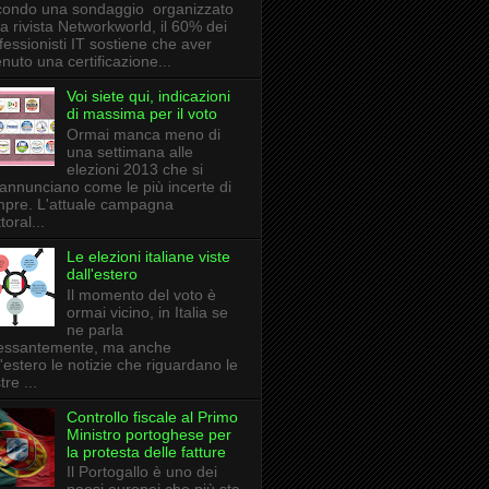
ondo una sondaggio organizzato
la rivista Networkworld, il 60% dei
fessionisti IT sostiene che aver
enuto una certificazione...
Voi siete qui, indicazioni
di massima per il voto
Ormai manca meno di
una settimana alle
elezioni 2013 che si
annunciano come le più incerte di
pre. L'attuale campagna
toral...
Le elezioni italiane viste
dall'estero
Il momento del voto è
ormai vicino, in Italia se
ne parla
essantemente, ma anche
l'estero le notizie che riguardano le
tre ...
Controllo fiscale al Primo
Ministro portoghese per
la protesta delle fatture
Il Portogallo è uno dei