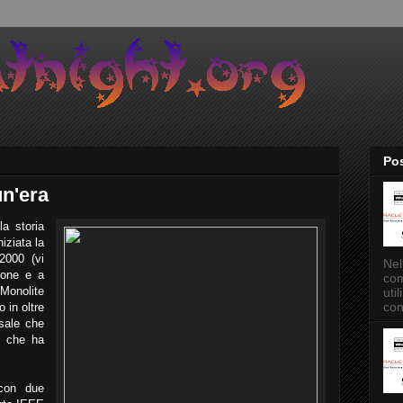
Pos
un'era
la storia
iziata la
2000 (vi
Nel
pone e a
com
 Monolite
uti
con
 in oltre
ssale che
e che ha
 con due