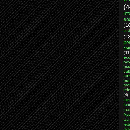
(4
in
so
(1
es
(1
per
com
(11
ec
nov
eco
cul
tur
eu
mo
tel
(4)
spa
for
mot
App
arch
lett
cicl