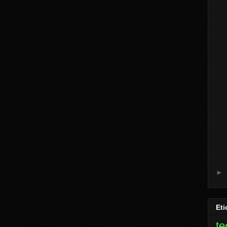
►
Eti
te