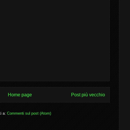
Home page
Post più vecchio
ti a:
Commenti sul post (Atom)