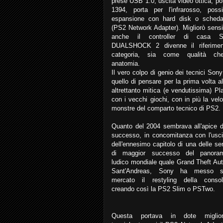
prese USB 1.0, uscita video ottica, p
1394, porta per l'infrarosso, possib
espansione con hard disk o scheda
(PS2 Network Adapter). Migliorò sens
anche il controller di casa S
DUALSHOCK 2 divenne il riferimen
categoria, sia come qualità c
anatomia.
Il vero colpo di genio dei tecnici Sony
quello di pensare per la prima volta a
altrettanto mitica (e vendutissima) Pl
con i vecchi giochi, con in più la vel
monstre del comparto tecnico di PS2.
Quanto del 2004 sembrava all'apice d
successo, in concomitanza con l'usci
dell'ennesimo capitolo di una delle ser
di maggior successo del panora
ludico mondiale quale Grand Theft Aut
Sant'Andreas, Sony ha messo s
mercato il restyling della consol
creando così la PS2 Slim o PSTwo.
Questa portava in dote miglior