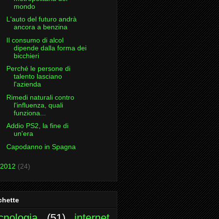
mondo
L'auto del futuro andrà
ancora a benzina
Il consumo di alcol
dipende dalla forma dei
bicchieri
Perché le persone di
talento lasciano
l'azienda
Rimedi naturali contro
l'influenza, quali
funziona...
Addio PS2, la fine di
un'era
Capodanno in Spagna
2012
(24)
chette
cnologia
(51)
internet