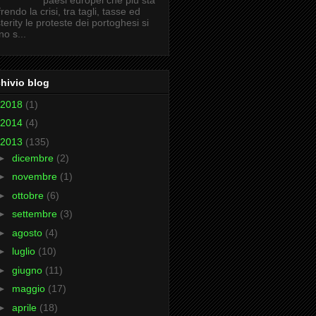
paesi europei che più sta
frendo la crisi, tra tagli, tasse ed
terity le proteste dei portoghesi si
no s...
hivio blog
2018
(1)
2014
(4)
2013
(135)
►
dicembre
(2)
►
novembre
(1)
►
ottobre
(6)
►
settembre
(3)
►
agosto
(4)
►
luglio
(10)
►
giugno
(11)
►
maggio
(17)
►
aprile
(18)