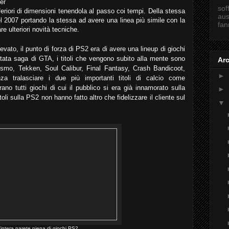
er
sof
feriori di dimensioni tenendola al passo coi tempi. Della stessa
aus
2007 portando la stessa ad avere una linea più simile con la
fan
 ulteriori novità tecniche.
evato, il punto di forza di PS2 era di avere una lineup di giochi
 citata saga di GTA, i titoli che vengono subito alla mente sono
Arc
rismo, Tekken, Soul Calibur, Final Fantasy, Crash Bandicoot,
►
a tralasciare i due più importanti titoli di calcio come
no tutti giochi di cui il pubblico si era già innamorato sulla
►
li sulla PS2 non hanno fatto altro che fidelizzare il cliente sul
▼
intera parete piena di giochi PS2