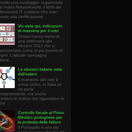
ondo una sondaggio organizzato
la rivista Networkworld, il 60% dei
fessionisti IT sostiene che aver
enuto una certificazione...
Voi siete qui, indicazioni
di massima per il voto
Ormai manca meno di
una settimana alle
elezioni 2013 che si
annunciano come le più incerte di
pre. L'attuale campagna
toral...
Le elezioni italiane viste
dall'estero
Il momento del voto è
ormai vicino, in Italia se
ne parla
essantemente, ma anche
l'estero le notizie che riguardano le
tre ...
Controllo fiscale al Primo
Ministro portoghese per
la protesta delle fatture
Il Portogallo è uno dei