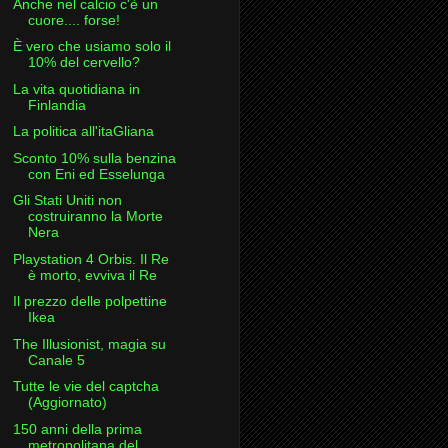
Anche nel calcio c'è un
cuore.... forse!
È vero che usiamo solo il
10% del cervello?
La vita quotidiana in
Finlandia
La politica all'itaGliana
Sconto 10% sulla benzina
con Eni ed Esselunga
Gli Stati Uniti non
costruiranno la Morte
Nera
Playstation 4 Orbis. Il Re
è morto, evviva il Re
Il prezzo delle polpettine
Ikea
The Illusionist, magia su
Canale 5
Tutte le vie del captcha
(Aggiornato)
150 anni della prima
metropolitana del