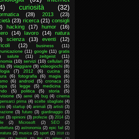
4)
curiosità
(32)
formatica
(28)
2013
(23)
cietà
(23)
ricerca
(21)
consigli
8)
hacking
(17)
humor
(16)
tero
(14)
lavoro
(14)
natura
3)
scienza
(13)
eventi
(12)
icoli
(12)
business
(11)
unicazione
(11)
google
(11)
gratis
)
salute
(11)
zeitgeist
(11)
onomia
(10)
servizi
(10)
cellulari
(9)
ità
(9)
viaggiare
(9)
videogiochi
(8)
logia
(7)
2012
(6)
cucina
(6)
tura
(6)
fotografia
(6)
magia
(6)
ismo
(6)
android
(5)
cronaca
(5)
ropa
(5)
legge
(5)
medicina
(5)
ndo
(5)
politica
(5)
storia
(5)
evisione
(5)
aerei
(4)
bug
(4)
cinema
pensarci prima
(4)
scelte sbagliate
(4)
zio
(4)
startup
(4)
animali
(3)
artisti
(3)
mazione
(3)
futuro
(3)
giardinaggio
(3)
ori
(3)
opinioni
(3)
profezie
(3)
2014
(2)
le
(2)
Microsoft
(2)
SEO
(2)
itettura
(2)
astronomia
(2)
epic fail
(2)
eratura
(2)
musica
(2)
sport
(2)
2018
(1)
ismo
(1)
festività
(1)
libri
(1)
milano
(1)