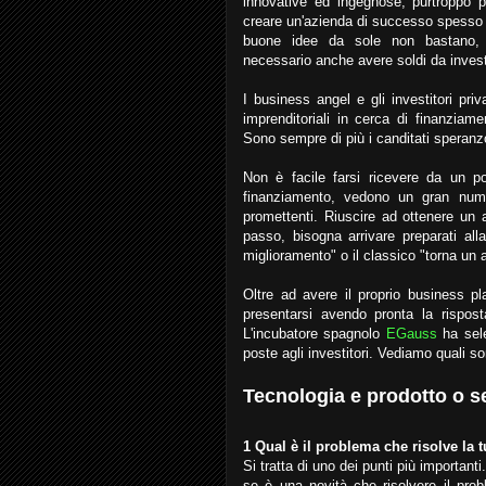
innovative ed ingegnose, purtroppo p
creare un'azienda di successo spesso 
buone idee da sole non bastano,
necessario anche avere soldi da invest
I business angel e gli investitori pr
imprenditoriali in cerca di finanziam
Sono sempre di più i canditati speranz
Non è facile farsi ricevere da un p
finanziamento, vedono un gran nume
promettenti. Riuscire ad ottenere un
passo, bisogna arrivare preparati all
miglioramento" o il classico "torna un 
Oltre ad avere il proprio business p
presentarsi avendo pronta la rispo
L'incubatore spagnolo
EGauss
ha sele
poste agli investitori. Vediamo quali s
Tecnologia e prodotto o s
1 Qual è il problema che risolve la 
Si tratta di uno dei punti più important
se è una novità che risolvere il pr