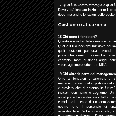
17 Qual'è la vostra strategia e qual
Dove verrà lanciato inizialmente il prod
dove, ma anche le ragioni delle scelte.
Gestione e attuazione
18 Chi sono i fondatori?
Questa è un'altra delle questioni più i
Qual è il tuo background: dove hai lav
quali posizioni, per quali aziende, 
progetti hai avviato o a quali hai parte
esempio, molti business angel dan
valore agli imprenditori con MBA.
19 Chi altro fa parte del managemen
Oltre ai fondatori o azionisti, ci s
manager coinvolti nella gestione della 
è previsto che ci saranno in futuro
indicarli con nome e cognome. Un 
angel potrebbe contestare il fatto che 
è mai stati a capo di un team come 
gestire tutto il personale di un
azienda? Non c'è bisogno di farlo, è 
assumere un dirigente. Deve essere 