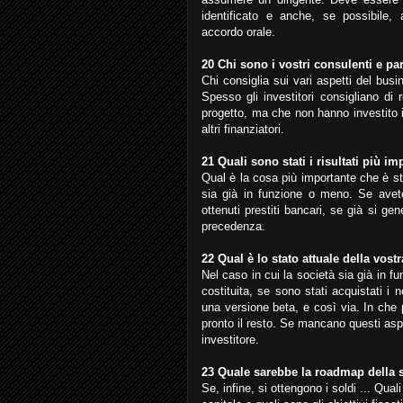
identificato e anche, se possibile,
accordo orale.
20 Chi sono i vostri consulenti e par
Chi consiglia sui vari aspetti del busi
Spesso gli investitori consigliano di
progetto, ma che non hanno investito i
altri finanziatori.
21 Quali sono stati i risultati più i
Qual è la cosa più importante che è st
sia già in funzione o meno. Se avete
ottenuti prestiti bancari, se già si gen
precedenza.
22 Qual è lo stato attuale della vost
Nel caso in cui la società sia già in 
costituita, se sono stati acquistati i 
una versione beta, e così via. In che 
pronto il resto. Se mancano questi aspet
investitore.
23 Quale sarebbe la roadmap della 
Se, infine, si ottengono i soldi ... Qua