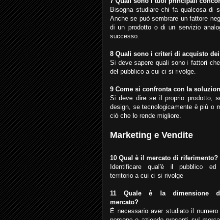
7 Quali sono i tuoi principali conco
Bisogna studiare chi fa qualcosa di s
Anche se può sembrare un fattore negati
di un prodotto o di un servizio analog
successo.
8 Quali sono i criteri di acquisto dei
Si deve sapere quali sono i fattori ch
del pubblico a cui ci si rivolge.
9 Come si confronta con la soluzion
Si deve dire se il proprio prodotto, s
design, se tecnologicamente è più o m
ciò che lo rende migliore.
Marketing e Vendite
10 Qual è il mercato di riferimento?
Identificare qual'è il pubblico ed 
territorio a cui ci si rivolge
11 Quale è la dimensione d
mercato?
È necessario aver studiato il numero 
persone o aziende presenti sul merca