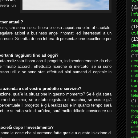
 avere un
(4
in
so
tner attuali?
(1
ness, chi sono i soci finora e cosa apportano oltre al capitale.
es
 regalare azioni a business angel rinomati ed interessati a un
(1
n esso. Si tratta di una lettera di presentazione eccellente per
per
com
mportanti raggiunti fino ad oggi?
(11
ec
ata realizzata finora con il progetto, indipendentemente da che
nov
 firmato accordi, effettuato ricerche di mercato, se si sono
eco
erano utili o se sono stati effettuati altri aumenti di capitale in
cul
tur
eu
ra azienda e del vostro prodotto o servizio?
mo
funzione, qual'è la situazione in questo momento? Se è già stata
tel
nomi di dominio, se è stato registrato il marchio, se esiste già
(4)
percentuale il progetto è già realizzato e in quanto tempo sarà
spa
ti e si tratta solo di un'idea, sarà molto difficile convincere un
for
mot
App
arch
società dopo l'investimento?
lett
li sono le cose che si verranno fatte grazie a questa iniezione di
cicl