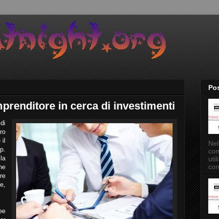
Pos
renditore in cerca di investimenti
di
ro
il
Nel
p.
com
la
uti
con
che
re
e,
ee