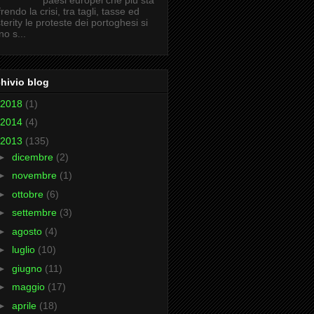
paesi europei che più sta
frendo la crisi, tra tagli, tasse ed
terity le proteste dei portoghesi si
no s...
hivio blog
2018
(1)
2014
(4)
2013
(135)
►
dicembre
(2)
►
novembre
(1)
►
ottobre
(6)
►
settembre
(3)
►
agosto
(4)
►
luglio
(10)
►
giugno
(11)
►
maggio
(17)
►
aprile
(18)