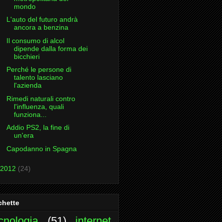
mondo
L'auto del futuro andrà
ancora a benzina
Il consumo di alcol
dipende dalla forma dei
bicchieri
Perché le persone di
talento lasciano
l'azienda
Rimedi naturali contro
l'influenza, quali
funziona...
Addio PS2, la fine di
un'era
Capodanno in Spagna
2012
(24)
chette
cnologia
(51)
internet