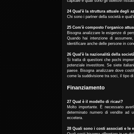
capitale e quali sono gli obiettivi fissat
24 Qual'è la struttura attuale degli a
Chi sono i partner della società e qua
25 Com'è composto l'organico attual
Bisogna analizzare le esigenze di pers
Quando hai intenzione di assumere, 
identificare anche delle persone in co
26 Qual'è la nazionalità della societ
Si tratta di questioni che pochi impr
potenziale investitore. Se siete itali
paese. Bisogna analizzare dove costitu
come la suddivisione tra soci, il tipo d
Finanziamento
27 Qual è il modello di ricavi?
Molto importante. È necessario averl
determinato numero di vendite ad u
eccetera.
28 Quali sono i costi associati e le
Quali costi bisogna affrontare in un d