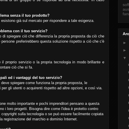
sof
aus
fan
blema senza il tuo prodotto?
e esistono già sul mercato per rispondere a tale esigenza.
roblema con il tuo servizio?
Arc
o di spiegare ciò che differenzia la propria proposta da ciò che
 persone preferirebbero questa soluzione rispetto a ciò che c'è
►
►
▼
il proprio servizio o la propria tecnologia in modo brillante e
ontare ciò che si fa.
ipali ed i vantaggi del tuo servizio?
 deve spiegare come funziona la propria proposta, le
 per gli utenti o acquirenti rispetto ad altre opzioni, e così via.
estione molto importante e pochi imprenditori pensano a questa
 i loro progetti. Bisogna dire come l'idea è protetto contro
ei copyright sulla tecnologia o se può essere facilmente copiata
la registrazione del marchio e dominio Internet.