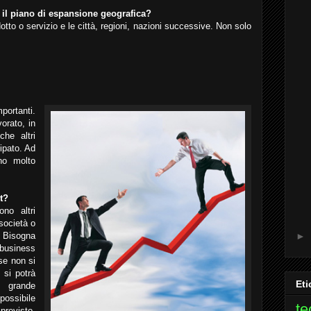
'è il piano di espansione geografica?
otto o servizio e le città, regioni, nazioni successive. Non solo
mportanti.
orato, in
che altri
cipato. Ad
no molto
t?
ono altri
società o
? Bisogna
►
business
se non si
si potrà
Eti
a grande
possibile
te
previsto,