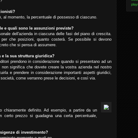
i?
play
zionisti?
l'è, al momento, la percentuale di possesso di ciascuno.
e e quali sono le assunzioni previste?
onale dell'azienda in ciascuna delle fasi del piano di crescita.
per che posizioni, quanto costerà. Se possibile si devono
ncreto che si pensa di assumere.
à e la sua struttura giuridica?
enditori prendono in considerazione quando si presentano ad un
ani non significa che dovete creare la vostra azienda nel nostro
irla e prendere in considerazione importanti aspetti giuridici,
i società, come verranno prese le decisioni, e così via.
o chiaramente definito. Ad esempio, a partire da un
n certo prezzo si guadagna una certa percentuale,
 esigenze di investimento?
eterminato momento e quali no.