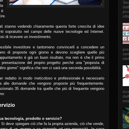
er
Sec
le
dal
 è
pro
ott
ire.
ivati stanno vedendo chiaramente questa forte crescita di idee
enti sopratutto nel campo delle nuove tecnologie ed Internet.
osi di ricevere un investimento.
ossibile investitore e tantomeno convincerli a concedere un
pre
ro di proposte ogni giorno e devono scegliere quelle più
sem
 appuntamento è già un buon risultato, ma non è che il primo
elet
a presentazione del proprio progetto perché una "proposta di
altro giorno" significa che non ci sarà una seconda possibilità.
lan redatto in modo meticoloso e professionale è necessario
sta alle domande che vengono proposte più frequentemente.
zionato 35 domande tra quelle che più di frequente vengono
inc
ono:
dal
nos
ervizio
tua tecnologia, prodotto o servizio?
i. Si deve spiegare ciò che fa la propria azienda, ciò che vende,
oblema di un gruppo o se risponde ad una necessità. In caso